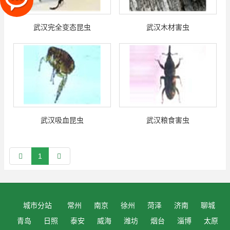
武汉完全变态昆虫
武汉木材害虫
武汉吸血昆虫
武汉粮食害虫
1
城市分站
常州
南京
徐州
菏泽
济南
聊城
青岛
日照
泰安
威海
潍坊
烟台
淄博
太原