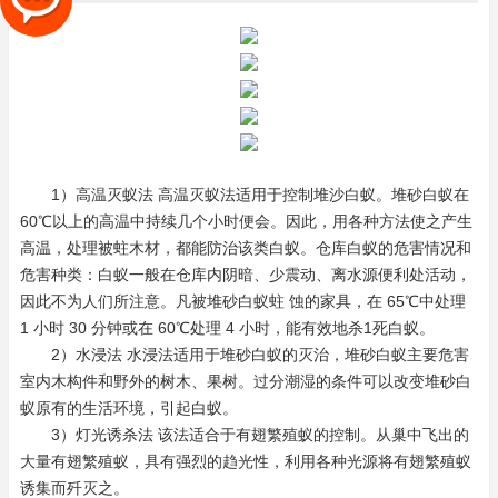
1）高温灭蚁法 高温灭蚁法适用于控制堆沙白蚁。堆砂白蚁在
60℃以上的高温中持续几个小时便会。因此，用各种方法使之产生
高温，处理被蛀木材，都能防治该类白蚁。仓库白蚁的危害情况和
危害种类：白蚁一般在仓库内阴暗、少震动、离水源便利处活动，
因此不为人们所注意。凡被堆砂白蚁蛀 蚀的家具，在 65℃中处理
1 小时 30 分钟或在 60℃处理 4 小时，能有效地杀1死白蚁。
2）水浸法 水浸法适用于堆砂白蚁的灭治，堆砂白蚁主要危害
室内木构件和野外的树木、果树。过分潮湿的条件可以改变堆砂白
蚁原有的生活环境，引起白蚁。
3）灯光诱杀法 该法适合于有翅繁殖蚁的控制。从巢中飞出的
大量有翅繁殖蚁，具有强烈的趋光性，利用各种光源将有翅繁殖蚁
诱集而歼灭之。