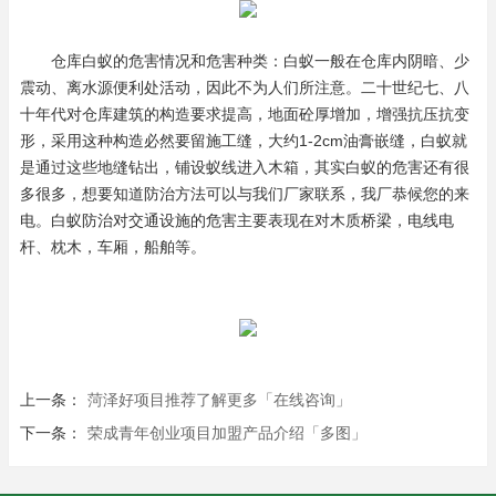
仓库白蚁的危害情况和危害种类：白蚁一般在仓库内阴暗、少
震动、离水源便利处活动，因此不为人们所注意。二十世纪七、八
十年代对仓库建筑的构造要求提高，地面砼厚增加，增强抗压抗变
形，采用这种构造必然要留施工缝，大约1-2cm油膏嵌缝，白蚁就
是通过这些地缝钻出，铺设蚁线进入木箱，其实白蚁的危害还有很
多很多，想要知道防治方法可以与我们厂家联系，我厂恭候您的来
电。白蚁防治对交通设施的危害主要表现在对木质桥梁，电线电
杆、枕木，车厢，船舶等。
上一条：
菏泽好项目推荐了解更多「在线咨询」
下一条：
荣成青年创业项目加盟产品介绍「多图」