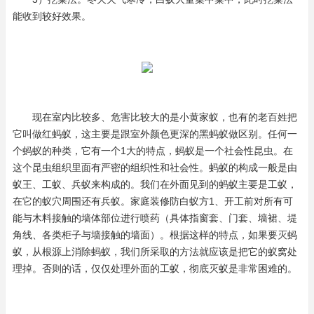
能收到较好效果。
现在室内比较多、危害比较大的是小黄家蚁，也有的老百姓把
它叫做红蚂蚁，这主要是跟室外颜色更深的黑蚂蚁做区别。任何一
个蚂蚁的种类，它有一个1大的特点，蚂蚁是一个社会性昆虫。在
这个昆虫组织里面有严密的组织性和社会性。蚂蚁的构成一般是由
蚁王、工蚁、兵蚁来构成的。我们在外面见到的蚂蚁主要是工蚁，
在它的蚁穴周围还有兵蚁。家庭装修防白蚁方1、开工前对所有可
能与木料接触的墙体部位进行喷药（具体指窗套、门套、墙裙、堤
角线、各类柜子与墙接触的墙面）。根据这样的特点，如果要灭蚂
蚁，从根源上消除蚂蚁，我们所采取的方法就应该是把它的蚁窝处
理掉。否则的话，仅仅处理外面的工蚁，彻底灭蚁是非常困难的。