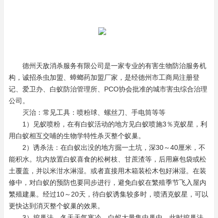
德州
天敌消杀
服务有限公司是一家专业的有害生物防治服务机
构，诚招
杀虫加盟
、蟑螂药加盟厂家，是经德州市工商局注册登
记、爱卫办、白蚁防治管理所、PCO协会批准的城市害虫综合治理
公司。
灭治：常见工具：喷粉球、螺丝刀、手电筒等等
1）见蚁喷粉，在有白蚁活动的地方见白蚁喷施3％克蚁星，利
用白蚁相互交哺的生物学特性杀灭整个蚁巢。
2）诱杀法：在白蚁出没的地方掘一土坑，深30～40厘米，不
能积水。坑内放置白蚁喜食的松树枝、甘蔗渣等，后用麻包袋或松
土覆盖，并以米泔水淋湿。或者直接用木箱装松木包好淋湿。在装
修中，对白蚁的预防也要同步进行，避免白蚁在繁殖季节飞入屋内
繁殖建巢。经过10～20天，待白蚁诱集较多时，喷洒克蚁星，可以
更快达到消灭整个蚁巢的效果。
3）挖巢法。冬天天气寒冷，白蚁大量集中巢中，此时挖巢法